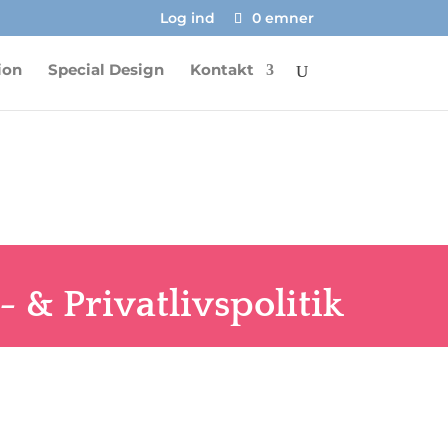
Log ind
0 emner
ion
Special Design
Kontakt
- & Privatlivspolitik