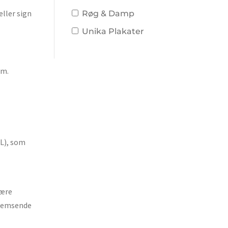
eller sign
Røg & Damp
Unika Plakater
em.
SL), som
være
 fremsende