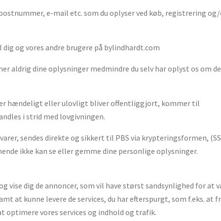
 postnummer, e-mail etc. som
du oplyser ved køb, registrering og/
til dig og vores andre brugere på bylindhardt.com
emmer aldrig dine oplysninger medmindre du selv har oplyst os om d
r hændeligt eller ulovligt bliver offentliggjort, kommer til
ndles i strid med lovgivningen.
arer, sendes direkte og sikkert til PBS via krypteringsformen, (S
mende ikke kan se eller gemme dine personlige oplysninger.
og vise dig de annoncer, som vil have størst sandsynlighed for at 
samt at kunne levere de services, du har efterspurgt, som f.eks. at
t optimere vores services og indhold og trafik.