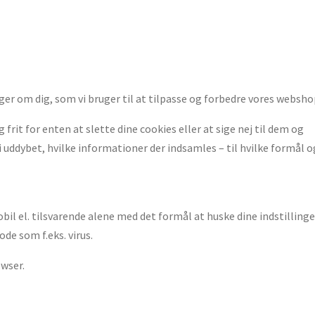
er om dig, som vi bruger til at tilpasse og forbedre vores websho
 frit for enten at slette dine cookies eller at sige nej til dem og
 uddybet, hvilke informationer der indsamles – til hvilke formål og
l el. tilsvarende alene med det formål at huske dine indstillinge
de som f.eks. virus.
owser.