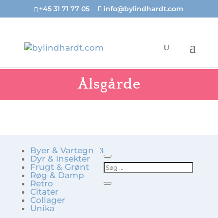
+45 31 71 77 05
info@bylindhardt.com
Ålsgårde
Byer & Vartegn
Dyr & Insekter
Frugt & Grønt
Røg & Damp
Retro
Citater
Collager
Unika