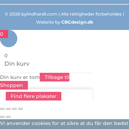
© 2026 bylindhardt.com | Alle rettigheder forbeholdes |
Website by
CBGdesign.dk
0
0
Din kurv
Din kurv er tom
Tilbage til
Shoppen
Find flere plakater
Vi anvender cookies for at sikre at du får den bedst