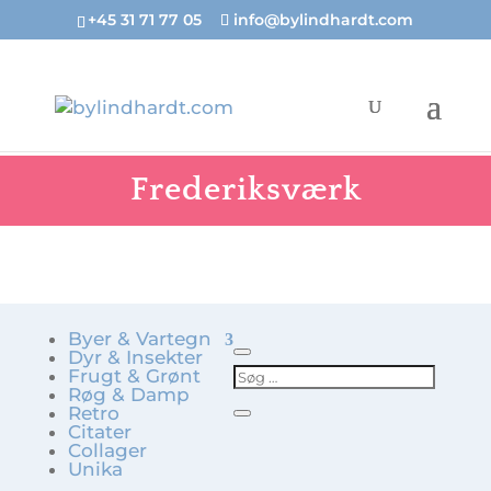
+45 31 71 77 05
info@bylindhardt.com
Frederiksværk
Byer & Vartegn
Dyr & Insekter
Frugt & Grønt
Røg & Damp
Retro
Citater
Collager
Unika