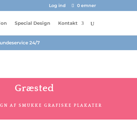
Log ind
0 emner
ion
Special Design
Kontakt
undeservice 24/7
Græsted
IGN AF SMUKKE GRAFISKE PLAKATER