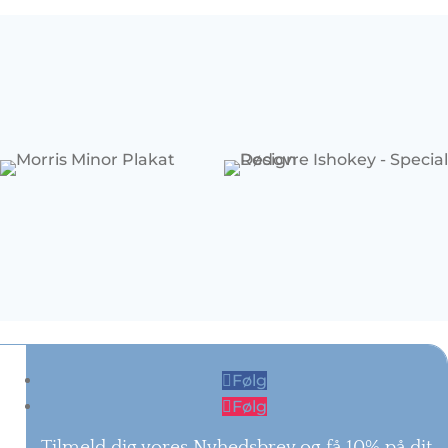
Følg
Følg
Tilmeld dig vores Nyhedsbrev og få 10% på dit