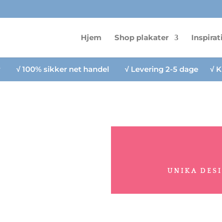
Hjem
Shop plakater
Inspirat
lv
√
100% sikker net handel
√
Levering 2-5 dage
√
K
UNIKA DES