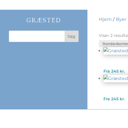
Hjem
/
Byer
GRÆSTED
Viser 2 resulta
Fra
245
kr.
Fra
245
kr.