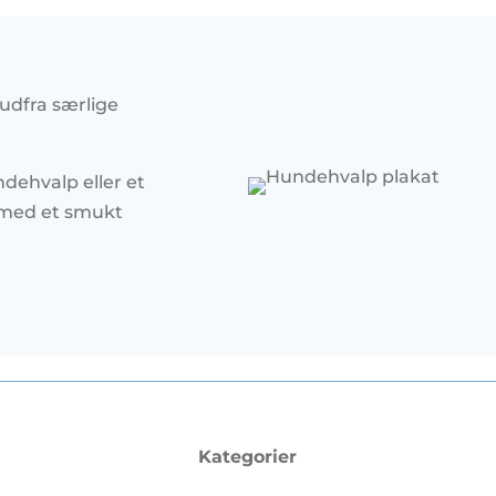
 udfra særlige
dehvalp eller et
g med et smukt
Kategorier