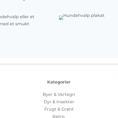
dehvalp eller et
g med et smukt
Kategorier
Byer & Vartegn
Dyr & Insekter
Frugt & Grønt
Retro