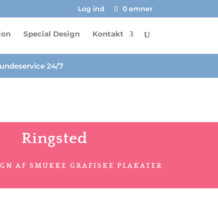
Log ind
0 emner
ion
Special Design
Kontakt
undeservice 24/7
Ringsted
IGN AF SMUKKE GRAFISKE PLAKATER