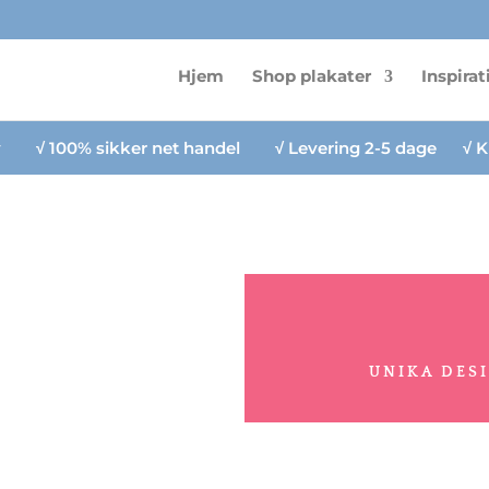
Hjem
Shop plakater
Inspirat
lv
√
100% sikker net handel
√
Levering 2-5 dage
√
K
UNIKA DES