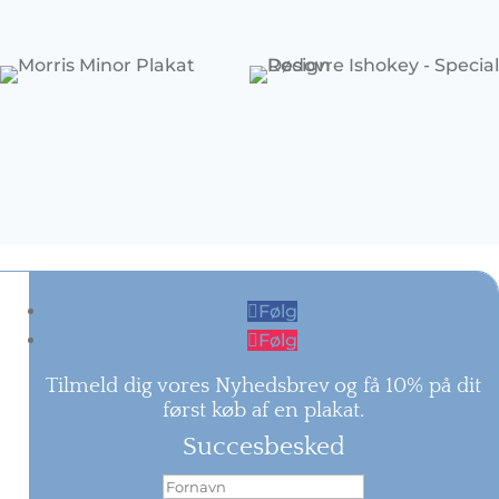
Følg
Følg
Tilmeld dig vores Nyhedsbrev og få 10% på dit
først køb af en plakat.
Succesbesked