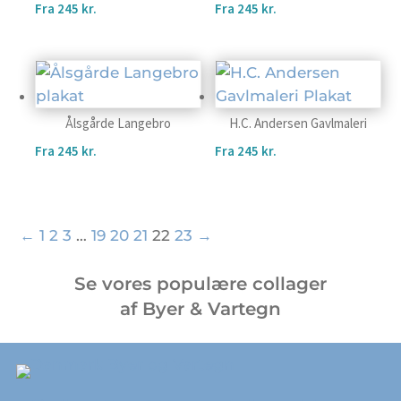
Fra
245
kr.
Fra
245
kr.
Ålsgårde Langebro
H.C. Andersen Gavlmaleri
Fra
245
kr.
Fra
245
kr.
←
1
2
3
…
19
20
21
22
23
→
Se vores populære collager
af Byer & Vartegn