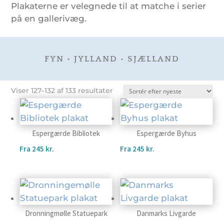
Plakaterne er velegnede til at matche i serier
på en gallerivæg.
FYN
•
JYLLAND
•
SJÆLLAND
Sorteret
Viser 127–132 af 133 resultater
efter
seneste
Espergærde Bibliotek
Espergærde Byhus
Fra
245
kr.
Fra
245
kr.
Dronningmølle Statuepark
Danmarks Livgarde