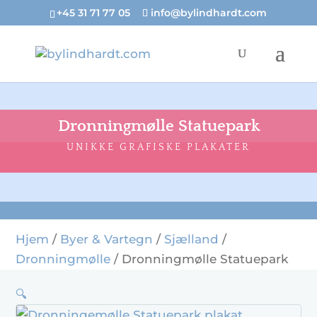
+45 31 71 77 05
info@bylindhardt.com
Dronningmølle Statuepark
UNIKKE GRAFISKE PLAKATER
Hjem
/
Byer & Vartegn
/
Sjælland
/
Dronningmølle
/ Dronningmølle Statuepark
🔍