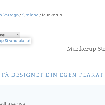
 & Vartegn
/
Sjælland
/ Munkerup
t
Munkerup St
FÅ DESIGNET DIN EGEN PLAKAT
 udfra særlige