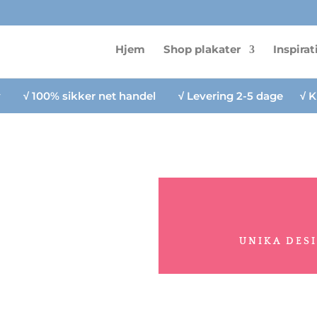
Hjem
Shop plakater
Inspirat
lv
√
100% sikker net handel
√
Levering 2-5 dage
√
K
UNIKA DES