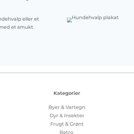
dehvalp eller et
g med et smukt
Kategorier
Byer & Vartegn
Dyr & Insekter
Frugt & Grønt
Retro