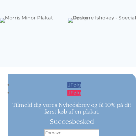
Følg
Følg
Tilmeld dig vores Nyhedsbrev og få 10% på dit
først køb af en plakat.
Succesbesked