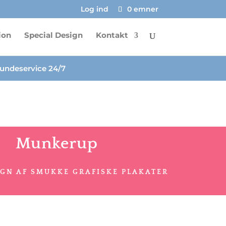
Log ind
0 emner
ion
Special Design
Kontakt
undeservice 24/7
Munkerup
IGN AF SMUKKE GRAFISKE PLAKATER