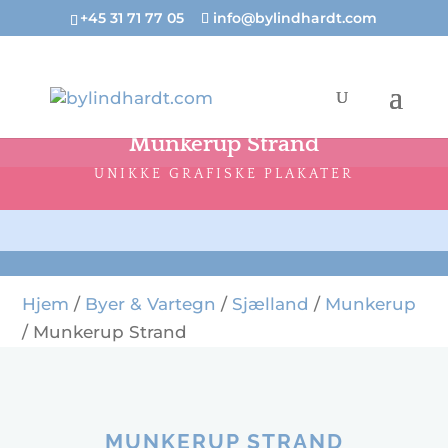
+45 31 71 77 05
info@bylindhardt.com
Munkerup Strand
UNIKKE GRAFISKE PLAKATER
Hjem
/
Byer & Vartegn
/
Sjælland
/
Munkerup
/ Munkerup Strand
MUNKERUP STRAND