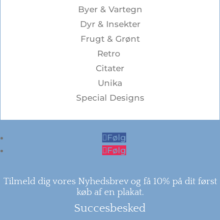
Byer & Vartegn
Dyr & Insekter
Frugt & Grønt
Retro
Citater
Unika
Special Designs
Følg
Følg
Tilmeld dig vores Nyhedsbrev og få 10% på dit først
køb af en plakat.
Succesbesked