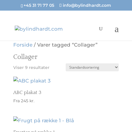
+45 31 71 77 05
info@bylindhardt.com
Forside
/ Varer tagged “Collager”
Collager
Viser 9 resultater
ABC plakat 3
Fra
245
kr.