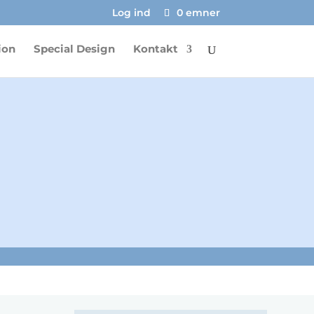
Log ind
0 emner
ion
Special Design
Kontakt