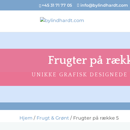
+45 31 71 77 05
info@bylindhardt.com
Frugter på ræk
UNIKKE GRAFISK DESIGNEDE
Hjem
/
Frugt & Grønt
/ Frugter på række 5