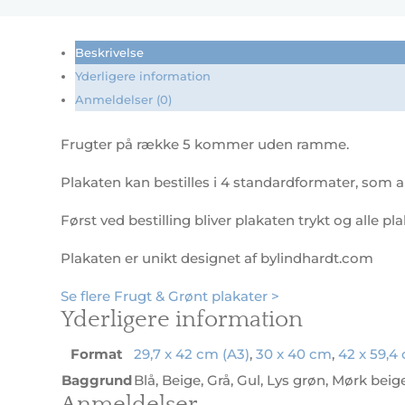
række
5
antal
Beskrivelse
Yderligere information
Anmeldelser (0)
Frugter på række 5 kommer uden ramme.
Plakaten kan bestilles i 4 standardformater, som al
Først ved bestilling bliver plakaten trykt og alle pl
Plakaten er unikt designet af bylindhardt.com
Se flere Frugt & Grønt plakater >
Yderligere information
Format
29,7 x 42 cm (A3)
,
30 x 40 cm
,
42 x 59,4
Baggrund
Blå, Beige, Grå, Gul, Lys grøn, Mørk bei
Anmeldelser