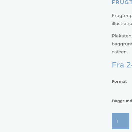
FRUGT
Frugter p
illustrati
Plakaten
baggrunde
caféen.
Fra
2
Format
Baggrun
Frugter
på