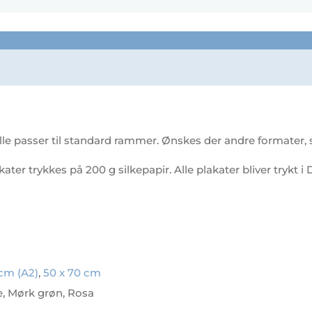
le passer til standard rammer. Ønskes der andre formater, så
akater trykkes på 200 g silkepapir. Alle plakater bliver trykt
 cm (A2)
,
50 x 70 cm
ge, Mørk grøn, Rosa