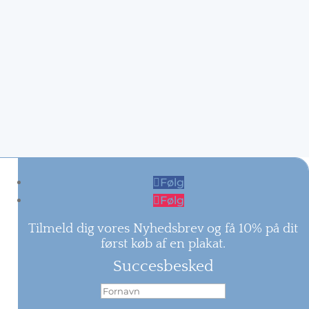
Følg
Følg
Tilmeld dig vores Nyhedsbrev og få 10% på dit
først køb af en plakat.
Succesbesked