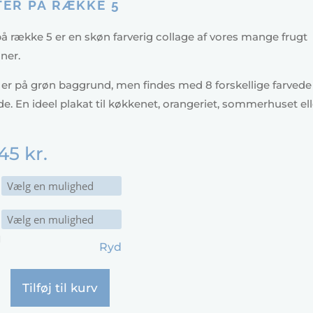
ER PÅ RÆKKE 5
å række 5 er en skøn farverig collage af vores mange frugt
oner.
 er på grøn baggrund, men findes med 8 forskellige farvede
. En ideel plakat til køkkenet, orangeriet, sommerhuset ell
45
kr.
d
Ryd
Tilføj til kurv