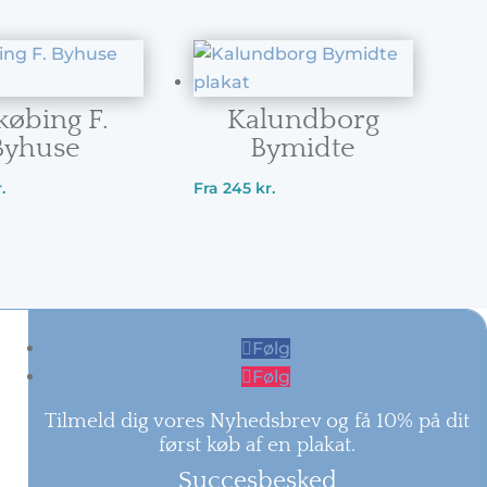
købing F.
Kalundborg
Byhuse
Bymidte
.
Fra
245
kr.
Følg
Følg
Tilmeld dig vores Nyhedsbrev og få 10% på dit
først køb af en plakat.
Succesbesked