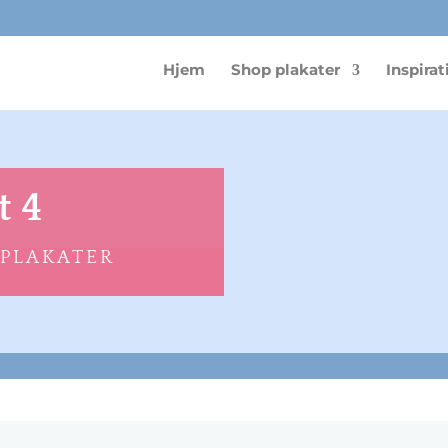
Hjem
Shop plakater
Inspirat
t 4
 PLAKATER