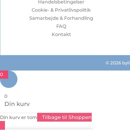
Handelsbetingelser
Cookie- & Privatlivspolitik
Samarbejde & Forhandling
FAQ
Kontakt
© 2026 byli
0
0
Din kurv
Tilbage til Shoppen
Din kurv er tom