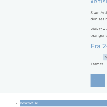
ARTIS
Skøn Arti
den ses b
Plakat 4 
orangerie
Fra
2
Format
Artiskok
plakat
4
antal
Beskrivelse