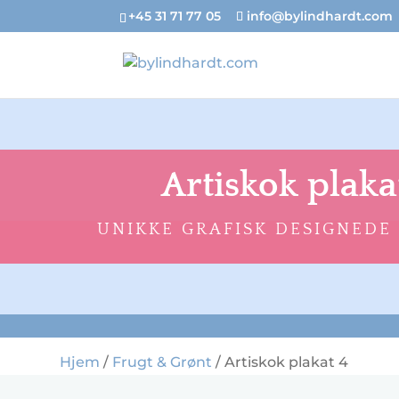
+45 31 71 77 05
info@bylindhardt.com
Artiskok plaka
UNIKKE GRAFISK DESIGNEDE
Hjem
/
Frugt & Grønt
/ Artiskok plakat 4