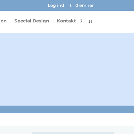
Log ind
0 emner
ion
Special Design
Kontakt