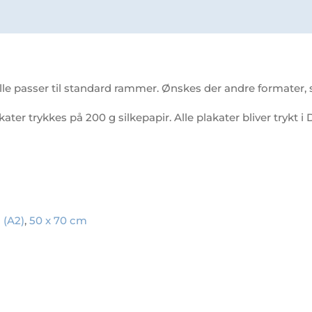
le passer til standard rammer. Ønskes der andre formater, så
akater trykkes på 200 g silkepapir. Alle plakater bliver trykt
 (A2)
,
50 x 70 cm