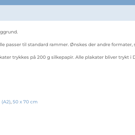
aggrund.
le passer til standard rammer. Ønskes der andre formater, så
akater trykkes på 200 g silkepapir. Alle plakater bliver trykt
 (A2)
,
50 x 70 cm