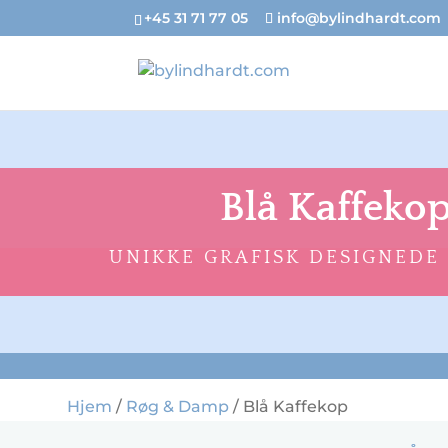
+45 31 71 77 05
info@bylindhardt.com
Blå Kaffeko
UNIKKE GRAFISK DESIGNEDE
Hjem
/
Røg & Damp
/ Blå Kaffekop