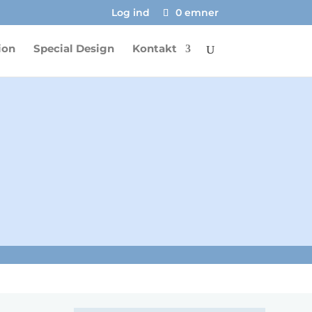
Log ind
0 emner
ion
Special Design
Kontakt