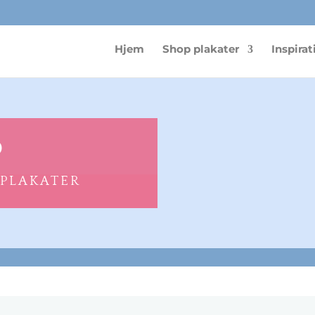
Hjem
Shop plakater
Inspirat
p
 PLAKATER