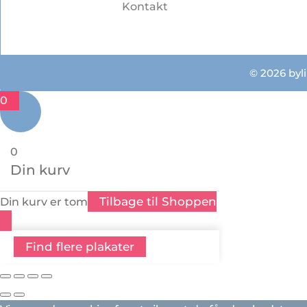
Kontakt
© 2026 byli
0
0
Din kurv
Tilbage til Shoppen
Din kurv er tom
Find flere plakater