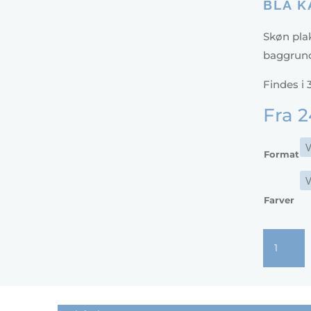
BLÅ K
Skøn plak
baggrund
Findes i 
Fra
2
Format
Farver
Blå
Kaffekop
antal