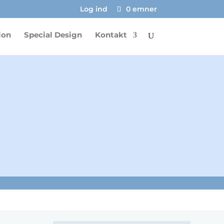
Log ind
0 emner
ion
Special Design
Kontakt