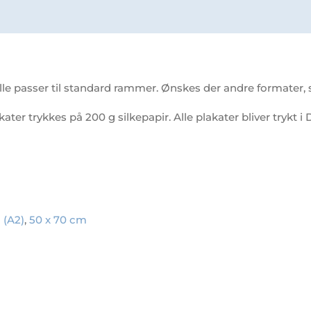
le passer til standard rammer. Ønskes der andre formater, så
akater trykkes på 200 g silkepapir. Alle plakater bliver trykt
 (A2)
,
50 x 70 cm