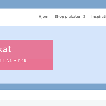
Hjem
Shop plakater
Inspirat
kat
 PLAKATER