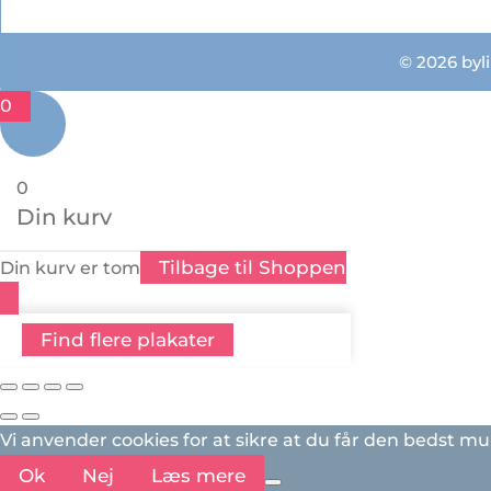
© 2026 byli
0
0
Din kurv
Tilbage til Shoppen
Din kurv er tom
Find flere plakater
Vi anvender cookies for at sikre at du får den bedst mu
Ok
Nej
Læs mere