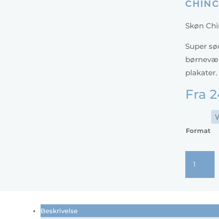
CHINC
Skøn Chin
Super sød
børnevær
plakater.
Fra
2
Format
Chinchilla
plakat
antal
Beskrivelse