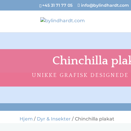
+45 31 71 77 05
info@bylindhardt.com
Chinchilla pla
UNIKKE GRAFISK DESIGNEDE
Hjem
/
Dyr & Insekter
/ Chinchilla plakat