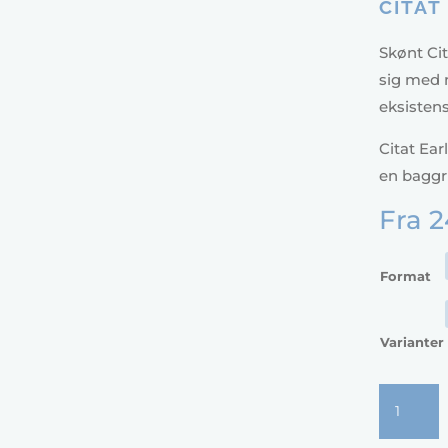
CITAT
Skønt Cit
sig med 
eksistens
Citat Ear
en baggru
Fra
2
Format
Varianter
Citat
Earl