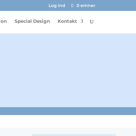
Log ind
0 emner
ion
Special Design
Kontakt