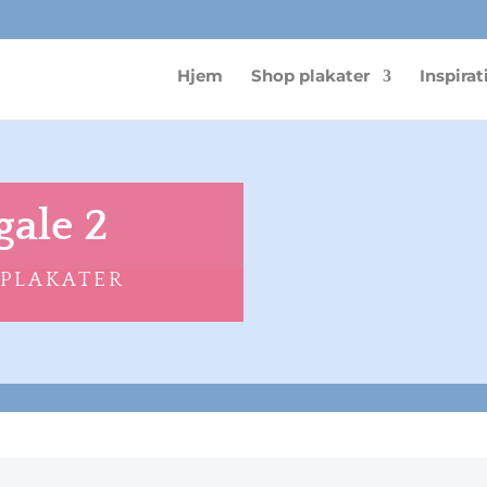
Hjem
Shop plakater
Inspirat
gale 2
 PLAKATER