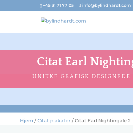
+45 31 71 77 05
info@bylindhardt.com
Citat Earl Nightin
UNIKKE GRAFISK DESIGNEDE
Hjem
/
Citat plakater
/ Citat Earl Nightingale 2