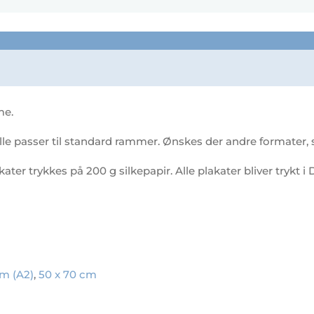
le
me.
le passer til standard rammer. Ønskes der andre formater, så
akater trykkes på 200 g silkepapir. Alle plakater bliver trykt
cm (A2)
,
50 x 70 cm