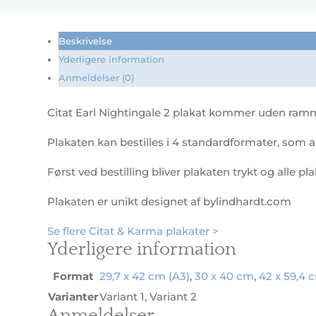
Nightinga
2
antal
Beskrivelse
Yderligere information
Anmeldelser (0)
Citat Earl Nightingale 2 plakat kommer uden ram
Plakaten kan bestilles i 4 standardformater, som al
Først ved bestilling bliver plakaten trykt og alle pl
Plakaten er unikt designet af bylindhardt.com
Se flere Citat & Karma plakater >
Yderligere information
Format
29,7 x 42 cm (A3)
,
30 x 40 cm
,
42 x 59,4 
Varianter
Variant 1, Variant 2
Anmeldelser