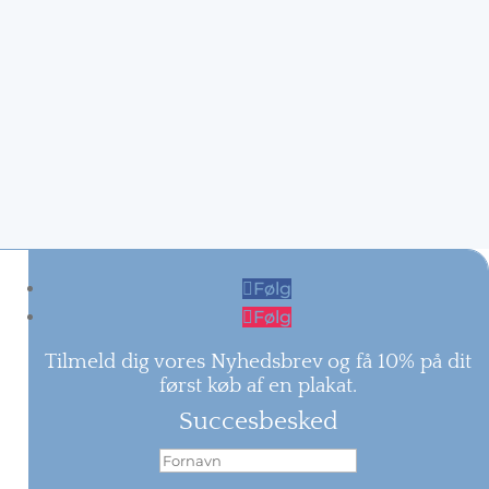
Følg
Følg
Tilmeld dig vores Nyhedsbrev og få 10% på dit
først køb af en plakat.
Succesbesked