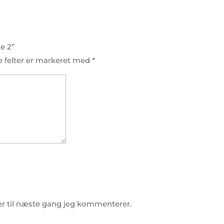
e 2”
 felter er markeret med
*
r til næste gang jeg kommenterer.