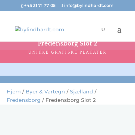
+45 31 71 77 05
info@bylindhardt.com
Fredensborg Slot 2
UNIKKE GRAFISKE PLAKATER
Hjem
/
Byer & Vartegn
/
Sjælland
/
Fredensborg
/ Fredensborg Slot 2