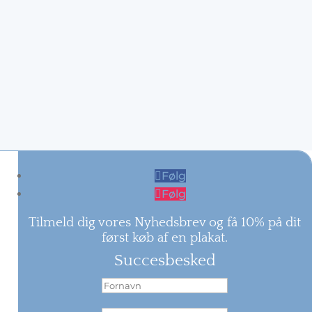
Følg
Følg
Tilmeld dig vores Nyhedsbrev og få 10% på dit
først køb af en plakat.
Succesbesked