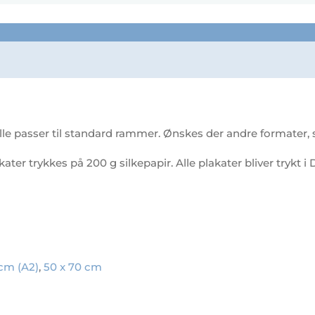
le passer til standard rammer. Ønskes der andre formater, så
akater trykkes på 200 g silkepapir. Alle plakater bliver trykt
 cm (A2)
,
50 x 70 cm