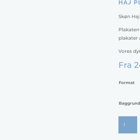
HAJ P
Skøn Haj 
Plakaten
plakater 
Vores dyr
Fra
2
Format
Baggrun
Haj
plakat
1