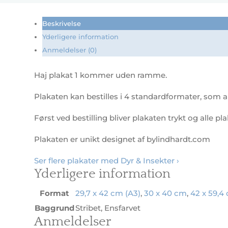
antal
Beskrivelse
Yderligere information
Anmeldelser (0)
Haj plakat 1 kommer uden ramme.
Plakaten kan bestilles i 4 standardformater, som al
Først ved bestilling bliver plakaten trykt og alle pl
Plakaten er unikt designet af bylindhardt.com
Ser flere plakater med Dyr & Insekter ›
Yderligere information
Format
29,7 x 42 cm (A3)
,
30 x 40 cm
,
42 x 59,4
Baggrund
Stribet, Ensfarvet
Anmeldelser