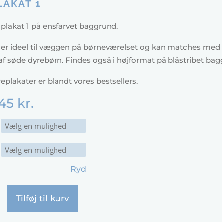
LAKAT 1
plakat 1 på ensfarvet baggrund.
 er ideel til væggen på børneværelset og kan matches med
af søde dyrebørn. Findes også i højformat på blåstribet bag
eplakater er blandt vores bestsellers.
45
kr.
d
Ryd
Tilføj til kurv