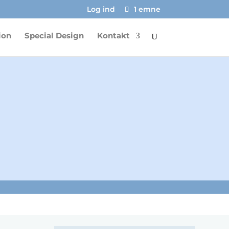
Log ind
1 emne
ion
Special Design
Kontakt