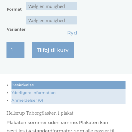
Format
Varianter
Ryd
Hellerup
Tilføj til kurv
Tuborgflasken
1
antal
Beskrivelse
Yderligere information
Anmeldelser (0)
Hellerup Tuborgflasken 1 plakat
Plakaten kommer uden ramme. Plakaten kan
bestilles i 4 standardformater, som alle passer til