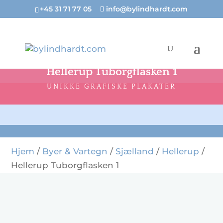
+45 31 71 77 05
info@bylindhardt.com
Hellerup Tuborgflasken 1
UNIKKE GRAFISKE PLAKATER
Hjem
/
Byer & Vartegn
/
Sjælland
/
Hellerup
/
Hellerup Tuborgflasken 1