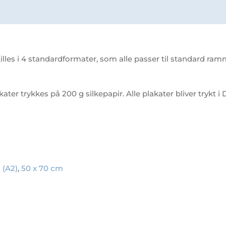
s i 4 standardformater, som alle passer til standard ramme
akater trykkes på 200 g silkepapir. Alle plakater bliver trykt
 (A2)
,
50 x 70 cm