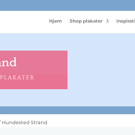
Hjem
Shop plakater
Inspirat
and
 PLAKATER
/ Hundested Strand