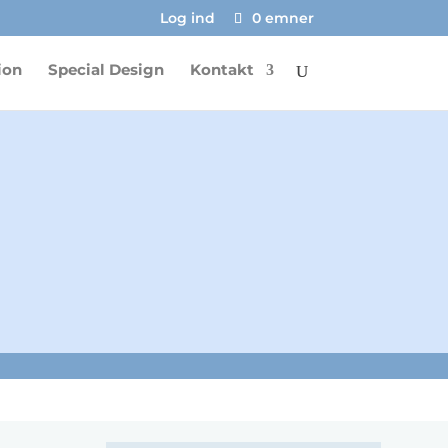
Log ind
0 emner
ion
Special Design
Kontakt