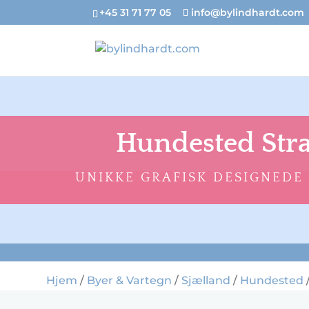
+45 31 71 77 05
info@bylindhardt.com
Hundested Str
UNIKKE GRAFISK DESIGNEDE
Hjem
/
Byer & Vartegn
/
Sjælland
/
Hundested