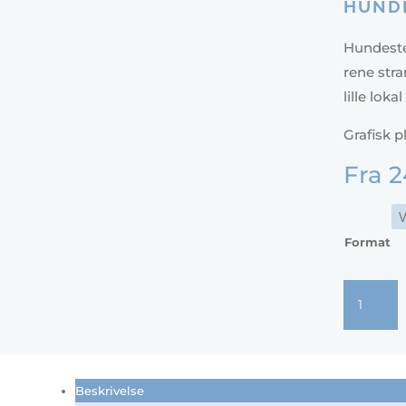
HUND
Hundeste
rene stra
lille lok
Grafisk p
Fra
2
Format
Hundeste
Strand
antal
Beskrivelse