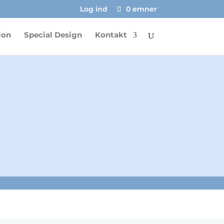
Log ind
0 emner
ion
Special Design
Kontakt