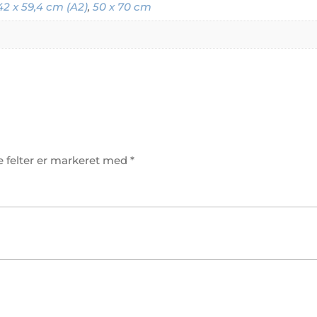
42 x 59,4 cm (A2)
,
50 x 70 cm
 felter er markeret med
*