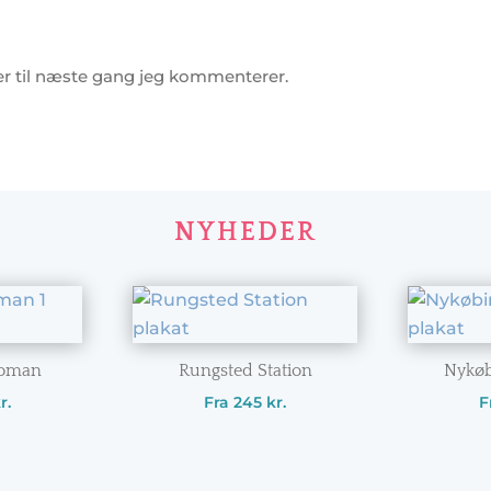
r til næste gang jeg kommenterer.
NYHEDER
oman
Rungsted Station
Nykøb
r.
Fra
245
kr.
F