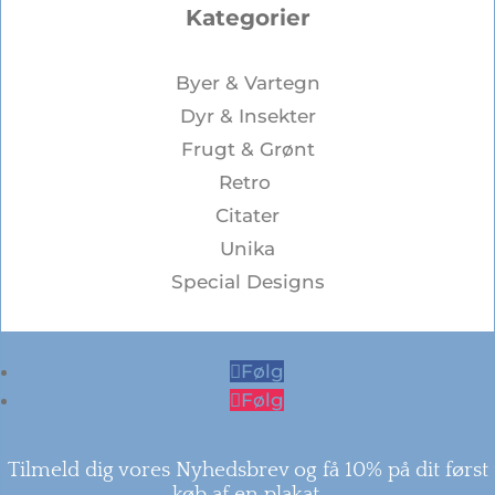
Kategorier
Byer & Vartegn
Dyr & Insekter
Frugt & Grønt
Retro
Citater
Unika
Special Designs
Følg
Følg
Tilmeld dig vores Nyhedsbrev og få 10% på dit først
køb af en plakat.