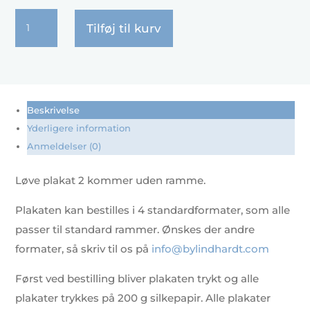
Løve
Tilføj til kurv
plakat
2
antal
Beskrivelse
Yderligere information
Anmeldelser (0)
Løve plakat 2 kommer uden ramme.
Plakaten kan bestilles i 4 standardformater, som alle
passer til standard rammer. Ønskes der andre
formater, så skriv til os på
info@bylindhardt.com
Først ved bestilling bliver plakaten trykt og alle
plakater trykkes på 200 g silkepapir. Alle plakater