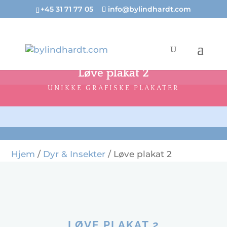
+45 31 71 77 05
info@bylindhardt.com
Løve plakat 2
UNIKKE GRAFISKE PLAKATER
Hjem
/
Dyr & Insekter
/ Løve plakat 2
LØVE PLAKAT 2