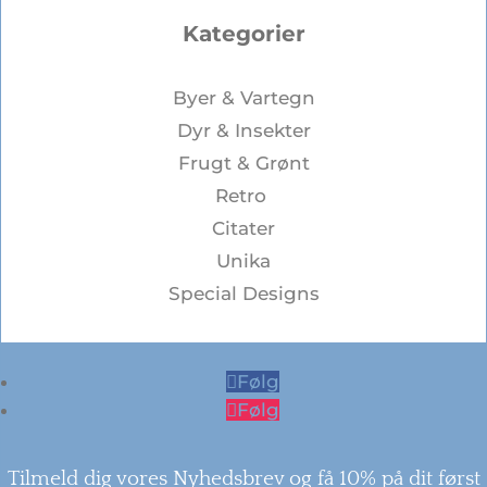
Kategorier
Byer & Vartegn
Dyr & Insekter
Frugt & Grønt
Retro
Citater
Unika
Special Designs
Følg
Følg
Tilmeld dig vores Nyhedsbrev og få 10% på dit først