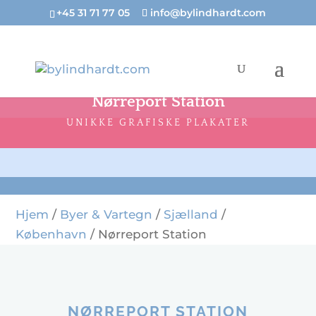
+45 31 71 77 05
info@bylindhardt.com
Nørreport Station
UNIKKE GRAFISKE PLAKATER
Hjem
/
Byer & Vartegn
/
Sjælland
/
København
/ Nørreport Station
NØRREPORT STATION