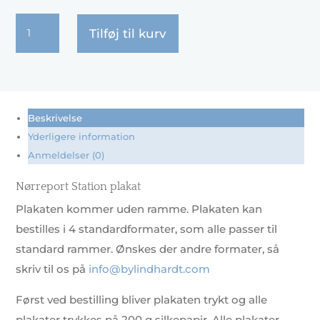
Nørreport
Tilføj til kurv
Station
antal
Beskrivelse
Yderligere information
Anmeldelser (0)
Nørreport Station plakat
Plakaten kommer uden ramme. Plakaten kan
bestilles i 4 standardformater, som alle passer til
standard rammer. Ønskes der andre formater, så
skriv til os på
info@bylindhardt.com
Først ved bestilling bliver plakaten trykt og alle
plakater trykkes på 200 g silkepapir. Alle plakater