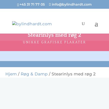
+45 31 71 77 05
info@bylindhardt.com
Stearinlys med røg 2
UNIKKE GRAFISKE PLAKATER
Hjem
/
Røg & Damp
/ Stearinlys med røg 2