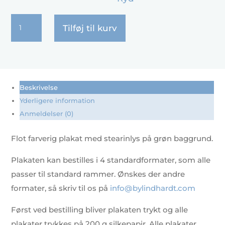
Stearinlys
Tilføj til kurv
med
røg
2
antal
Beskrivelse
Yderligere information
Anmeldelser (0)
Flot farverig plakat med stearinlys på grøn baggrund.
Plakaten kan bestilles i 4 standardformater, som alle
passer til standard rammer. Ønskes der andre
formater, så skriv til os på
info@bylindhardt.com
Først ved bestilling bliver plakaten trykt og alle
plakater trykkes på 200 g silkepapir. Alle plakater