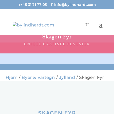
+45 31 71 77 05
info@bylindhardt.com
Skagen Fyr
UNIKKE GRAFISKE PLAKATER
Hjem
/
Byer & Vartegn
/
Jylland
/ Skagen Fyr
SKAGEN FYR