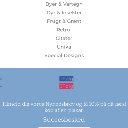
Byer & Vartegn
Dyr & Insekter
Frugt & Grønt
Retro
Citater
Unika
Special Designs
Følg
Følg
Tilmeld dig vores Nyhedsbrev og få 10% på dit først
køb af en plakat.
Succesbesked