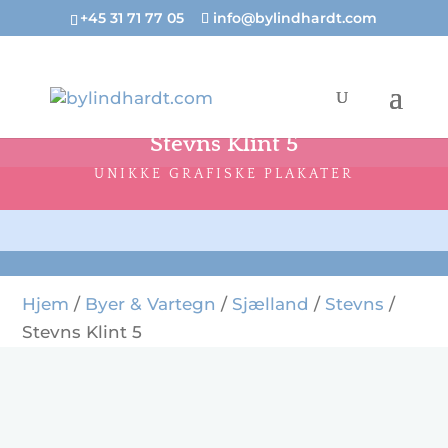
+45 31 71 77 05
info@bylindhardt.com
Stevns Klint 5
UNIKKE GRAFISKE PLAKATER
Hjem
/
Byer & Vartegn
/
Sjælland
/
Stevns
/
Stevns Klint 5