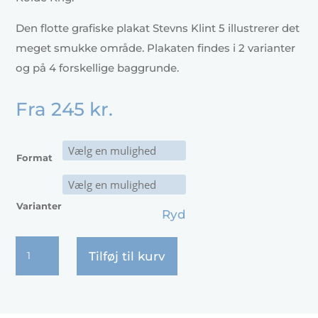
Den flotte grafiske plakat Stevns Klint 5 illustrerer det
meget smukke område. Plakaten findes i 2 varianter
og på 4 forskellige baggrunde.
Fra
245
kr.
Format
Varianter
Ryd
Stevns
Tilføj til kurv
Klint
5
antal