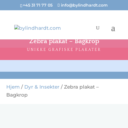
+45 31 71 77 05
info@bylindhardt.com
Zebra plakat – Bagkrop
UNIKKE GRAFISKE PLAKATER
Hjem
/
Dyr & Insekter
/ Zebra plakat –
Bagkrop