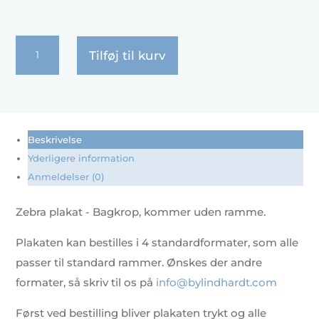
Zebra
Tilføj til kurv
plakat
-
Bagkrop
antal
Beskrivelse
Yderligere information
Anmeldelser (0)
Zebra plakat - Bagkrop, kommer uden ramme.
Plakaten kan bestilles i 4 standardformater, som alle
passer til standard rammer. Ønskes der andre
formater, så skriv til os på
info@bylindhardt.com
Først ved bestilling bliver plakaten trykt og alle