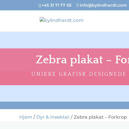
+45 31 71 77 05
info@bylindhardt.com
Zebra plakat – F
UNIKKE GRAFISK DESIGNEDE
Hjem
/
Dyr & Insekter
/ Zebra plakat – Forkrop