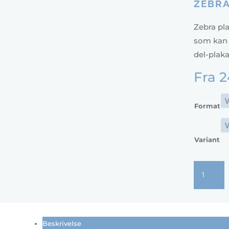
ZEBRA
Zebra pla
som kan 
del-plaka
Fra
2
Format
Variant
Zebra
plakat
-
Forkrop
antal
Beskrivelse