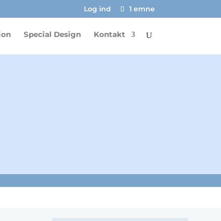
Log ind
1 emne
ion
Special Design
Kontakt