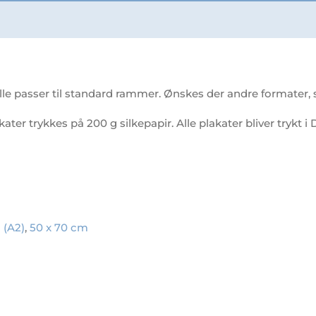
le passer til standard rammer. Ønskes der andre formater, så
akater trykkes på 200 g silkepapir. Alle plakater bliver trykt
 (A2)
,
50 x 70 cm