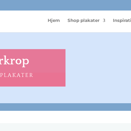
Hjem
Shop plakater
Inspirat
orkrop
 PLAKATER