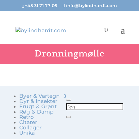
+45 31 71 77 05
info@bylindhardt.com
Dronningmølle
Byer & Vartegn
Dyr & Insekter
Frugt & Grønt
Røg & Damp
Retro
Citater
Collager
Unika