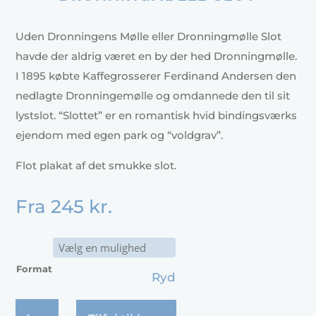
Uden Dronningens Mølle eller Dronningmølle Slot
havde der aldrig været en by der hed Dronningmølle.
I 1895 købte Kaffegrosserer Ferdinand Andersen den
nedlagte Dronningemølle og omdannede den til sit
lystslot. “Slottet” er en romantisk hvid bindingsværks
ejendom med egen park og “voldgrav”.
Flot plakat af det smukke slot.
Fra
245
kr.
Format
Ryd
Dronningmølle