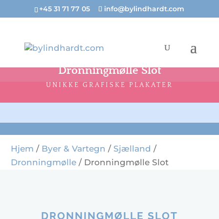
+45 31 71 77 05
info@bylindhardt.com
Dronningmølle Slot
UNIKKE GRAFISKE PLAKATER
Hjem
/
Byer & Vartegn
/
Sjælland
/
Dronningmølle
/ Dronningmølle Slot
DRONNINGMØLLE SLOT